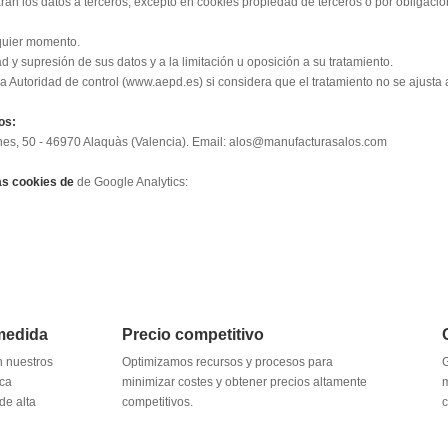
án los datos a terceros, excepto en cookies propiedad de terceros o por obligación
lquier momento.
ad y supresión de sus datos y a la limitación u oposición a su tratamiento.
 Autoridad de control (www.aepd.es) si considera que el tratamiento no se ajusta a
os:
nes, 50 - 46970 Alaquàs (Valencia). Email: alos@manufacturasalos.com
las cookies de
de Google Analytics:
medida
Precio competitivo
n nuestros
Optimizamos recursos y procesos para
G
ica
minimizar costes y obtener precios altamente
m
de alta
competitivos.
c