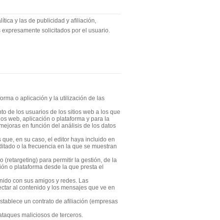
ica y las de publicidad y afiliación,
 expresamente solicitados por el usuario.
rma o aplicación y la utilización de las
o de los usuarios de los sitios web a los que
ios web, aplicación o plataforma y para la
 mejoras en función del análisis de los datos
 que, en su caso, el editor haya incluido en
ditado o la frecuencia en la que se muestran
(retargeting) para permitir la gestión, de la
ción o plataforma desde la que presta el
tenido con sus amigos y redes. Las
ectar al contenido y los mensajes que ve en
stablece un contrato de afiliación (empresas
ataques maliciosos de terceros.