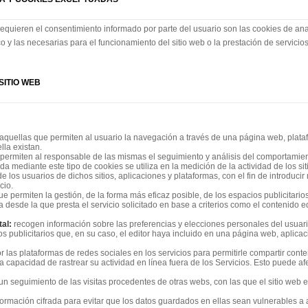
equieren el consentimiento informado por parte del usuario son las cookies de analít
y las necesarias para el funcionamiento del sitio web o la prestación de servicios
SITIO WEB
aquellas que permiten al usuario la navegación a través de una página web, platafo
lla existan.
permiten al responsable de las mismas el seguimiento y análisis del comportamient
a mediante este tipo de cookies se utiliza en la medición de la actividad de los sit
 los usuarios de dichos sitios, aplicaciones y plataformas, con el fin de introducir
cio.
e permiten la gestión, de la forma más eficaz posible, de los espacios publicitarios
 desde la que presta el servicio solicitado en base a criterios como el contenido e
tal:
recogen información sobre las preferencias y elecciones personales del usuario 
os publicitarios que, en su caso, el editor haya incluido en una página web, aplica
r las plataformas de redes sociales en los servicios para permitirle compartir con
a capacidad de rastrear su actividad en línea fuera de los Servicios. Esto puede af
un seguimiento de las visitas procedentes de otras webs, con las que el sitio web e
rmación cifrada para evitar que los datos guardados en ellas sean vulnerables a 