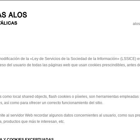
alo
 modificación de la «Ley de Servicios de la Sociedad de la Información» (LSSICE) e
eso del usuario de todas las páginas web que usan cookies prescindibles, antes d
les como local shared objects, flash cookies o píxeles, son herramientas empleada
s, así como para ofrecer un correcto funcionamiento del sitio.
mite al servidor Web recordar algunos datos concernientes al usuario, como sus pre
, productos que más le interesan, etc.
VA Y COOKIES EXCEPTUADAS