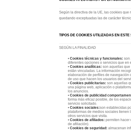
Según la directiva de la UE, las cookies que r
quedando exceptuadas las de carácter técnico 
TIPOS DE COOKIES UTILIZADAS EN ESTE 
SEGÚN LA FINALIDAD
•
Cookies técnicas y funcionales:
son 
diferentes opciones o servicios que en e
•
Cookies analíticas:
son aquellas que 
están vinculadas. La información recogid
elaboración de perfiles de navegación de
de uso que hacen los usuarios del servi
•
Cookies publicitarias:
son aquellas qu
una página web, aplicación o plataforma
los anuncios.
•
Cookies de publicidad comportamen
forma más eficaz posible, de los espaci
servicio solicitado.
•
Cookies sociales:
son establecidas po
plataformas de medios sociales tienen l
otros servicios que visita.
•
Cookies de afiliados:
permiten hacer 
de afiliación).
•
Cookies de seguridad:
almacenan info