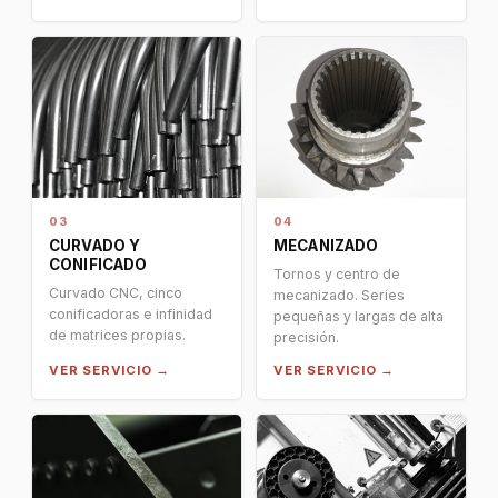
03
04
CURVADO Y
MECANIZADO
CONIFICADO
Tornos y centro de
Curvado CNC, cinco
mecanizado. Series
conificadoras e infinidad
pequeñas y largas de alta
de matrices propias.
precisión.
VER SERVICIO →
VER SERVICIO →