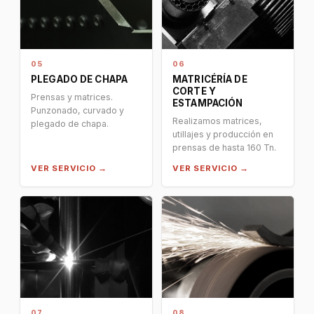
05
06
PLEGADO DE CHAPA
MATRICÉRÍA DE
CORTE Y
Prensas y matrices.
ESTAMPACIÓN
Punzonado, curvado y
Realizamos matrices,
plegado de chapa.
utillajes y producción en
prensas de hasta 160 Tn.
VER SERVICIO →
VER SERVICIO →
07
08