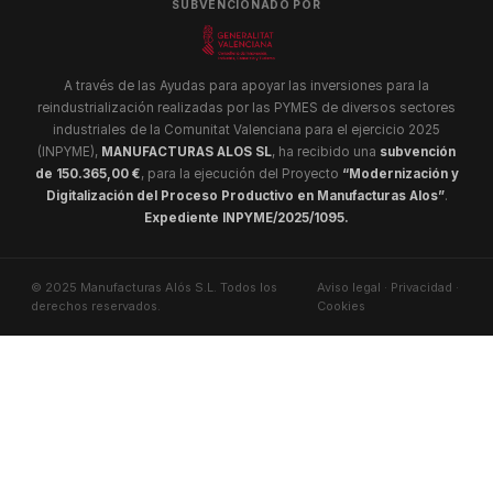
SUBVENCIONADO POR
A través de las Ayudas para apoyar las inversiones para la
reindustrialización realizadas por las PYMES de diversos sectores
industriales de la Comunitat Valenciana para el ejercicio 2025
(INPYME),
MANUFACTURAS ALOS SL
, ha recibido una
subvención
de 150.365,00 €
, para la ejecución del Proyecto
“Modernización y
Digitalización del Proceso Productivo en Manufacturas Alos”
.
Expediente INPYME/2025/1095.
© 2025 Manufacturas Alós S.L. Todos los
Aviso legal
·
Privacidad
·
derechos reservados.
Cookies