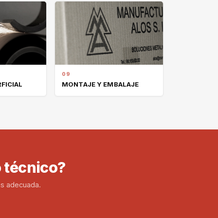
09
FICIAL
MONTAJE Y EMBALAJE
 técnico?
ás adecuada.