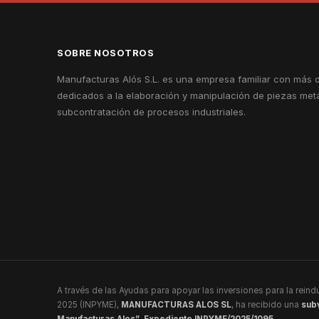
SOBRE NOSOTROS
Manufacturas Alós S.L. es una empresa familiar con más d
dedicados a la elaboración y manipulación de piezas metá
subcontratación de procesos industriales.
A través de las Ayudas para apoyar las inversiones para la reind
2025 (INPYME),
MANUFACTURAS ALOS SL
, ha recibido una
sub