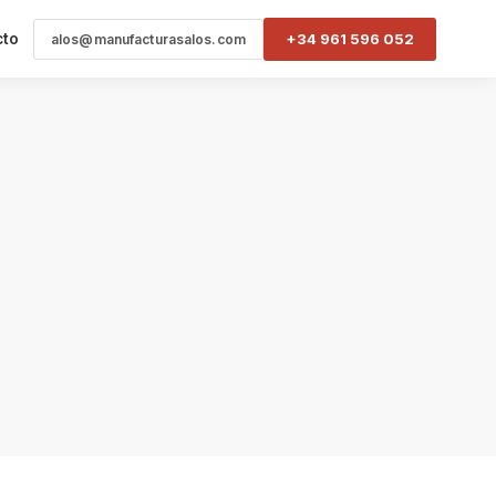
cto
+34 961 596 052
alos@manufacturasalos.com