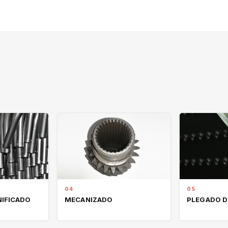
04
05
IFICADO
MECANIZADO
PLEGADO D