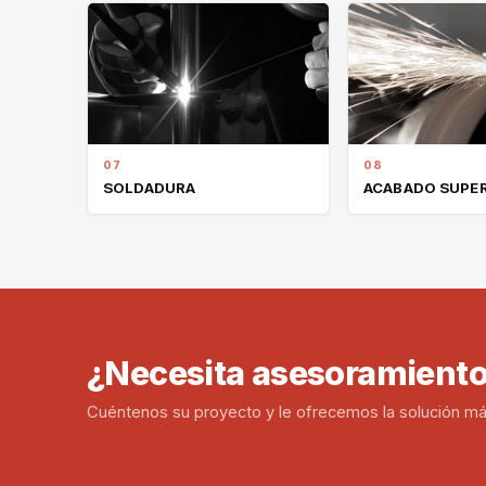
07
08
SOLDADURA
ACABADO SUPER
¿Necesita asesoramiento
Cuéntenos su proyecto y le ofrecemos la solución m